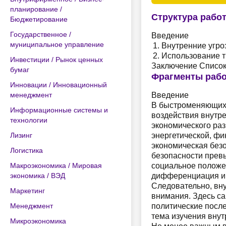
планирование /
Структура рабо
Бюджетирование
Государственное /
Введение
муниципальное управление
Внутренние угро
Использование т
Инвестиции / Рынок ценных
Заключение Список
бумаг
Фрагменты раб
Инновации / Инновационный
менеджмент
Введение
В быстроменяющихс
Информационные системы и
воздействия внутре
технологии
экономического раз
Лизинг
энергетической, фи
экономическая без
Логистика
безопасности прев
Макроэкономика / Мировая
социальное положе
экономика / ВЭД
дифференциация и 
Следовательно, вну
Маркетинг
внимания. Здесь са
Менеджмент
политические после
тема изучения внут
Микроэкономика