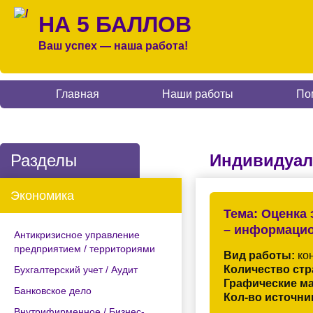
НА 5 БАЛЛОВ
Ваш успех — наша работа!
Главная
Наши работы
По
Разделы
Индивидуал
Экономика
Тема:
Оценка 
– информацио
Антикризисное управление
предприятием / территориями
Вид работы:
кон
Количество стр
Бухгалтерский учет / Аудит
Графические м
Банковское дело
Кол-во источни
Внутрифирменное / Бизнес-