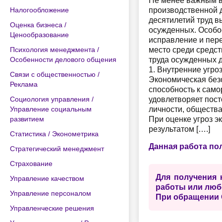
Не менее важным в
Налогообложение
производственной 
десятилетий труд 
Оценка бизнеса /
осужденных. Особое
Ценообразование
исправление и пере
Психология менеджмента /
место среди средст
Особенности делового общения
труда осужденных 
1. Внутренние угро
Связи с общественностью /
Экономическая безо
Реклама
способность к само
Социология управления /
удовлетворяет пос
Управление социальным
личности, общества
развитием
При оценке угроз э
результатом [….]
Статистика / Эконометрика
Данная работа по
Стратегический менеджмент
Страхование
Для получения 
Управление качеством
работы или люб
Управление персоналом
При обращении 
Управленческие решения