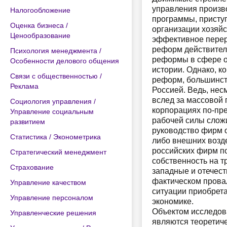
управления произв
Налогообложение
программы, присту
Оценка бизнеса /
организации хозяйс
Ценообразование
эффективное перер
реформ действитель
Психология менеджмента /
реформы в сфере о
Особенности делового общения
истории. Однако, к
Связи с общественностью /
реформ, большинст
Реклама
Россией. Ведь, не
вслед за массовой 
Социология управления /
корпорациях по-пре
Управление социальным
рабочей силы сложи
развитием
руководство фирм о
Статистика / Эконометрика
либо внешних возд
российских фирм п
Стратегический менеджмент
собственность на т
Страхование
западные и отечест
фактическом провал
Управление качеством
ситуации приобрета
Управление персоналом
экономике.
Объектом исследов
Управленческие решения
являются теоретич