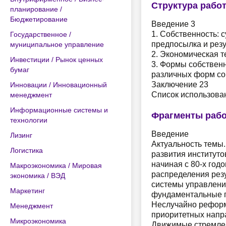
Структура рабо
планирование /
Бюджетирование
Введение 3
1. Собственность: 
Государственное /
предпосылка и резу
муниципальное управление
2. Экономическая т
Инвестиции / Рынок ценных
3. Формы собственн
бумаг
различных форм со
Заключение 23
Инновации / Инновационный
Список использова
менеджмент
Информационные системы и
Фрагменты раб
технологии
Введение
Лизинг
Актуальность темы
Логистика
развития институто
начиная с 80-х годо
Макроэкономика / Мировая
распределения рез
экономика / ВЭД
системы управлени
Маркетинг
фундаментальные 
Неслучайно реформ
Менеджмент
приоритетных напра
Микроэкономика
Движимые стремлен