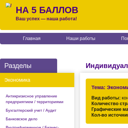
НА 5 БАЛЛОВ
Ваш успех — наша работа!
Главная
Наши работы
По
Разделы
Индивидуал
Экономика
Тема:
Экономи
Антикризисное управление
Вид работы:
кон
предприятием / территориями
Количество стр
Графические м
Бухгалтерский учет / Аудит
Кол-во источни
Банковское дело
Внутрифирменное / Бизнес-