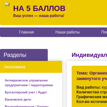
НА 5 БАЛЛОВ
Ваш успех — наша работа!
Главная
Наши работы
По
Разделы
Индивидуал
Экономика
Тема:
Организ
замкнутого у
Антикризисное управление
предприятием / территориями
Вид работы:
кур
Количество стр
Бухгалтерский учет / Аудит
Графические м
Банковское дело
Кол-во источни
Внутрифирменное / Бизнес-