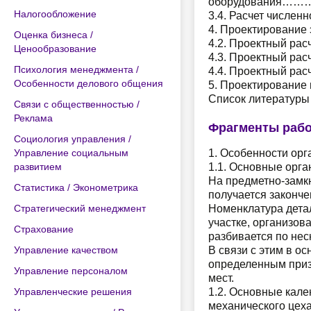
оборудовани
Налогообложение
3.4. Расчет числен
4. Проектирован
Оценка бизнеса /
4.2. Проектный ра
Ценообразование
4.3. Проектный 
Психология менеджмента /
4.4. Проектный 
Особенности делового общения
5. Проектирован
Список лите
Связи с общественностью /
Реклама
Фрагменты раб
Социология управления /
Управление социальным
1. Особенности ор
развитием
1.1. Основные орга
На предметно-замкн
Статистика / Эконометрика
получается законче
Стратегический менеджмент
Номенклатура дета
участке, организов
Страхование
разбивается по нес
Управление качеством
В связи с этим в о
определенным приз
Управление персоналом
мест.
Управленческие решения
1.2. Основные кале
механического цеха