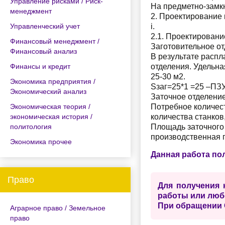
Управление рисками / Риск-
На предметно-замкн
менеджмент
2. Проектирование 
Управленческий учет
i.
2.1. Проектирован
Финансовый менеджмент /
Заготовительное о
Финансовый анализ
В результате распл
Финансы и кредит
отделения. Удельна
25-30 м2.
Экономика предприятия /
Sзаг=25*1 =25 –ПЗ
Экономический анализ
Заточное отделени
Экономическая теория /
Потребное количест
экономическая история /
количества станков
политология
Площадь заточного 
производственная п
Экономика прочее
Данная работа по
Право
Для получения 
работы или люб
При обращении 
Аграрное право / Земельное
право