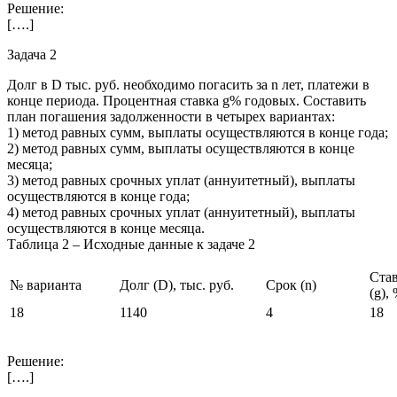
Решение:
[….]
Задача 2
Долг в D тыс. руб. необходимо погасить за n лет, платежи в
конце периода. Процентная ставка g% годовых. Составить
план погашения задолженности в четырех вариантах:
1) метод равных сумм, выплаты осуществляются в конце года;
2) метод равных сумм, выплаты осуществляются в конце
месяца;
3) метод равных срочных уплат (аннуитетный), выплаты
осуществляются в конце года;
4) метод равных срочных уплат (аннуитетный), выплаты
осуществляются в конце месяца.
Таблица 2 – Исходные данные к задаче 2
Став
№ варианта
Долг (D), тыс. руб.
Срок (n)
(g),
18
1140
4
18
Решение:
[….]