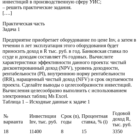
инвестиций в производственную сферу УИС;
– решить практические задания.
[….]
Практическая часть
Задача 1
Предприятие приобретает оборудование по цене Inv, а затем в
течении n лет эксплуатация этого оборудования будет
приносить доход в R тыс. руб. в год. Банковская ставка по
ссуде и доходам составляет i% годовых. Вычислите
характеристики эффективности данного проекта: чистый
дисконтированный доход (NPV), уровень доходности,
рентабельности (PI), внутреннюю норму рентабельности
(IRR), наращенный чистый доход (NFV) и срок окупаемости
проекта. Сделайте выводы о целесообразности инвестиций.
Вычисления целесообразно выполнить с использованием
электронных таблиц Ms Excel.
Таблица 1 – Исходные данные к задаче 1
Годовой
№
Инвестиции
Срок (n),
Процентная
доход R,
варианта
Inv, тыс. руб.
годы
ставка, % (i)
тыс. руб.
18
11400
8
15
3350