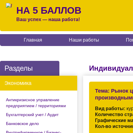
НА 5 БАЛЛОВ
Ваш успех — наша работа!
Главная
Наши работы
По
Разделы
Индивидуал
Экономика
Тема:
Рынок ц
производными
Антикризисное управление
предприятием / территориями
Вид работы:
кур
Количество стр
Бухгалтерский учет / Аудит
Графические м
Банковское дело
Кол-во источни
Внутрифирменное / Бизнес-