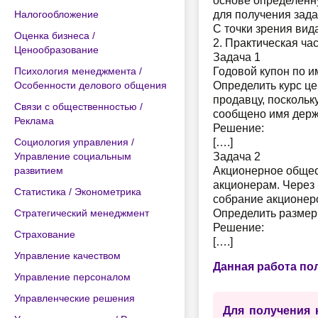
основе определенн
Налогообложение
для получения зада
С точки зрения вид
Оценка бизнеса /
2. Практическая ча
Ценообразование
Задача 1
Психология менеджмента /
Годовой купон по и
Особенности делового общения
Определить курс це
продавцу, посколь
Связи с общественностью /
сообщено имя держа
Реклама
Решение:
Социология управления /
[….]
Управление социальным
Задача 2
развитием
Акционерное общес
акционерам. Через 
Статистика / Эконометрика
собрание акционеро
Стратегический менеджмент
Определить размер 
Решение:
Страхование
[….]
Управление качеством
Данная работа по
Управление персоналом
Управленческие решения
Для получения 