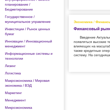
планирование /
Бюджетирование
Государственное /
муниципальное управление
Экономика
/
Финансы
Финансовый рынок
Инвестиции / Рынок ценных
бумаг
Введение Актуаль
Инновации / Инновационный
появляться высокие т
менеджмент
влияющих на масштаб
также кредитные опер
Информационные системы и
систему. На сегодняш
технологии
Лизинг
Логистика
Макроэкономика / Мировая
экономика / ВЭД
Маркетинг
Менеджмент
Микроэкономика