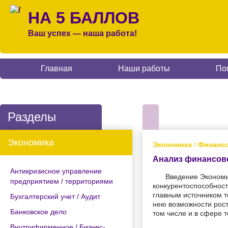
НА 5 БАЛЛОВ
Ваш успех — наша работа!
Главная
Наши работы
По
Разделы
Экономика
Экономика
/
Финансо
Анализ финансов
Антикризисное управление
Введение Экономи
предприятием / территориями
конкурентоспособност
главным источником т
Бухгалтерский учет / Аудит
нею возможности рост
Банковское дело
том числе и в сфере т
Внутрифирменное / Бизнес-