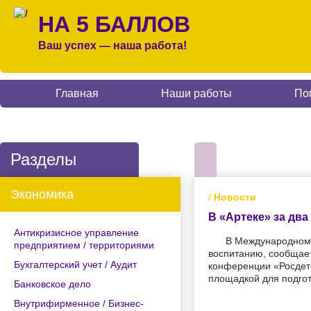
НА 5 БАЛЛОВ
Ваш успех — наша работа!
Главная
Наши работы
По
Разделы
Экономика
/
Новости
В «Артеке» за дв
Антикризисное управление
В Международном д
предприятием / территориями
воспитанию, сообщает
Бухгалтерский учет / Аудит
конференции «Росдетц
площадкой для подгот
Банковское дело
Внутрифирменное / Бизнес-