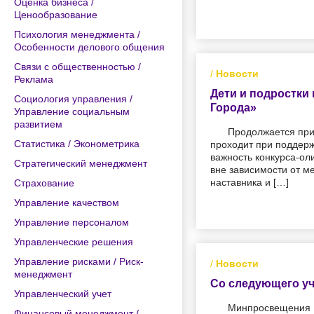
Оценка бизнеса /
Ценообразование
Психология менеджмента /
Особенности делового общения
Связи с общественностью /
/
Новости
Реклама
Дети и подростки
Социология управления /
Города»
Управление социальным
развитием
Продолжается при
Статистика / Эконометрика
проходит при поддер
важность конкурса-ол
Стратегический менеджмент
вне зависимости от м
наставника и […]
Страхование
Управление качеством
Управление персоналом
Управленческие решения
Управление рисками / Риск-
/
Новости
менеджмент
Со следующего уч
Управленческий учет
Минпросвещения Р
Финансовый менеджмент /