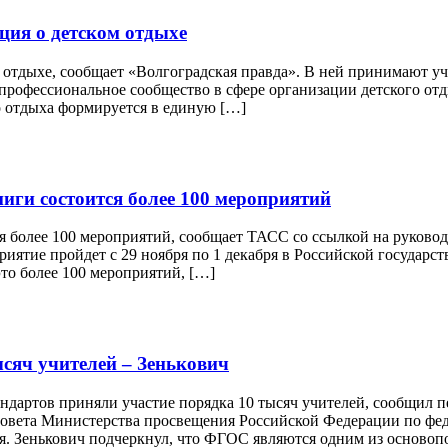
ция о детском отдыхе
м отдыхе, сообщает «Волгоградская правда». В ней принимают уч
опрофессиональное сообщество в сфере организации детского отд
о отдыха формируется в единую […]
ниги состоится более 100 мероприятий
ся более 100 мероприятий, сообщает ТАСС со ссылкой на руково
иятие пройдет с 29 ноября по 1 декабря в Российской государст
это более 100 мероприятий, […]
сяч учителей – Зенькович
ндартов приняли участие порядка 10 тысяч учителей, сообщил 
 Совета Министерства просвещения Российской Федерации по фе
ия. Зенькович подчеркнул, что ФГОС являются одним из осново