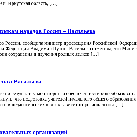
ай, Иркутская область, […]
 языкам народов России – Васильева
одов России, сообщила министр просвещения Российской Федера
кой Федерации Владимир Путин. Васильева отметила, что Минис
онд сохранения и изучения родных языков […]
Ольга Васильева
то по результатам мониторинга обеспеченности общеобразовате
ркнуть, что подготовка учителей начального общего образования
ти в педагогических кадрах зависит от региональной […]
зовательных организаций