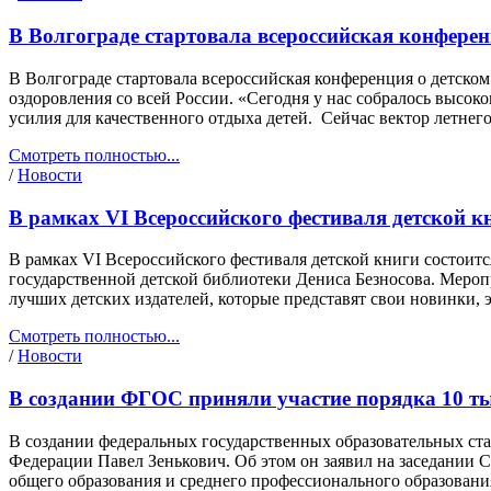
В Волгограде стартовала всероссийская конферен
В Волгограде стартовала всероссийская конференция о детско
оздоровления со всей России. «Сегодня у нас собралось высок
усилия для качественного отдыха детей. Сейчас вектор летнег
Смотреть полностью...
/
Новости
В рамках VI Всероссийского фестиваля детской к
В рамках VI Всероссийского фестиваля детской книги состоит
государственной детской библиотеки Дениса Безносова. Меропр
лучших детских издателей, которые представят свои новинки, 
Смотреть полностью...
/
Новости
В создании ФГОС приняли участие порядка 10 ты
В создании федеральных государственных образовательных ста
Федерации Павел Зенькович. Об этом он заявил на заседании
общего образования и среднего профессионального образован