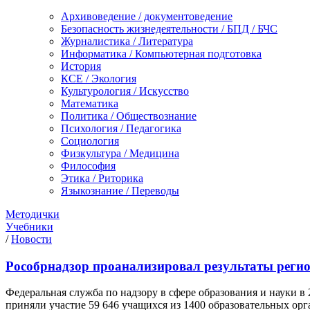
Архивоведение / документоведение
Безопасность жизнедеятельности / БПД / БЧС
Журналистика / Литература
Информатика / Компьютерная подготовка
История
КСЕ / Экология
Культурология / Искусство
Математика
Политика / Обществознание
Психология / Педагогика
Социология
Физкультура / Медицина
Философия
Этика / Риторика
Языкознание / Переводы
Методички
Учебники
/
Новости
Рособрнадзор проанализировал результаты регио
Федеральная служба по надзору в сфере образования и науки 
приняли участие 59 646 учащихся из 1400 образовательных орга