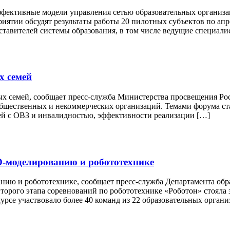
ффективные модели управления сетью образовательных организац
ятии обсудят результаты работы 20 пилотных субъектов по ап
ставителей системы образования, в том числе ведущие специали
х семей
ых семей, сообщает пресс-служба Министерства просвещения Ро
 общественных и некоммерческих организаций. Темами форума с
ей с ОВЗ и инвалидностью, эффективности реализации […]
D-моделированию и робототехнике
ию и робототехнике, сообщает пресс-служба Департамента обра
торого этапа соревнований по робототехнике «Роботон» стояла 
урсе участвовало более 40 команд из 22 образовательных орган