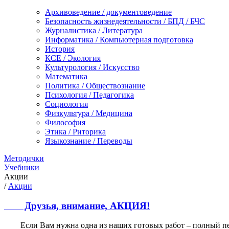
Архивоведение / документоведение
Безопасность жизнедеятельности / БПД / БЧС
Журналистика / Литература
Информатика / Компьютерная подготовка
История
КСЕ / Экология
Культурология / Искусство
Математика
Политика / Обществознание
Психология / Педагогика
Социология
Физкультура / Медицина
Философия
Этика / Риторика
Языкознание / Переводы
Методички
Учебники
Акции
/
Акции
Друзья, внимание, АКЦИЯ!
Если Вам нужна одна из наших готовых работ – полный переч