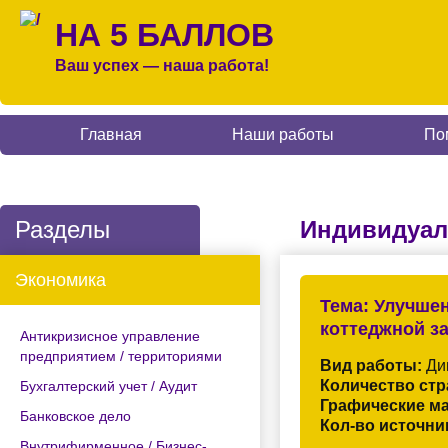
НА 5 БАЛЛОВ
Ваш успех — наша работа!
Главная
Наши работы
По
Разделы
Индивидуал
Экономика
Тема:
Улучшен
коттеджной з
Антикризисное управление
предприятием / территориями
Вид работы:
Дип
Количество стр
Бухгалтерский учет / Аудит
Графические м
Банковское дело
Кол-во источни
Внутрифирменное / Бизнес-