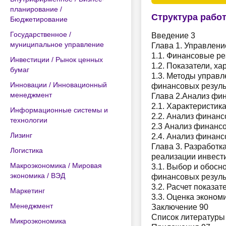
планирование /
Структура рабо
Бюджетирование
Государственное /
Введение 3
муниципальное управление
Глава 1. Управлен
1.1. Финансовые ре
Инвестиции / Рынок ценных
1.2. Показатели, х
бумаг
1.3. Методы управ
Инновации / Инновационный
финансовых резуль
менеджмент
Глава 2.Анализ фи
2.1. Характеристи
Информационные системы и
2.2. Анализ финан
технологии
2.3 Анализ финанс
Лизинг
2.4. Анализ финанс
Глава 3. Разработ
Логистика
реализации инвест
Макроэкономика / Мировая
3.1. Выбор и обосн
экономика / ВЭД
финансовых резуль
3.2. Расчет показа
Маркетинг
3.3. Оценка эконом
Менеджмент
Заключение 90
Список литературы
Микроэкономика