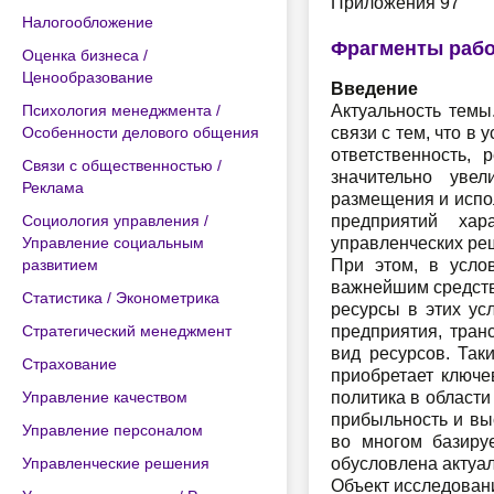
Приложения 97
Налогообложение
Фрагменты раб
Оценка бизнеса /
Ценообразование
Введение
Психология менеджмента /
Актуальность темы
Особенности делового общения
связи с тем, что в
ответственность, 
Связи с общественностью /
значительно увел
Реклама
размещения и испо
Социология управления /
предприятий хар
Управление социальным
управленческих ре
развитием
При этом, в усло
важнейшим средств
Статистика / Эконометрика
ресурсы в этих ус
Стратегический менеджмент
предприятия, тра
вид ресурсов. Так
Страхование
приобретает ключе
Управление качеством
политика в области
прибыльность и вы
Управление персоналом
во многом базиру
Управленческие решения
обусловлена актуал
Объект исследован