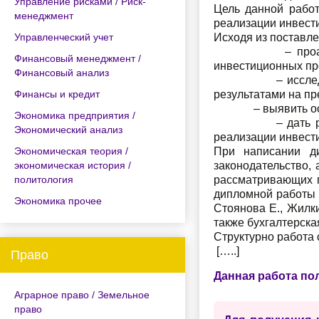
Управление рисками / Риск-
Цель данной работ
менеджмент
реализации инвест
Управленческий учет
Исходя из поставл
– проанализиров
Финансовый менеджмент /
инвестиционных пр
Финансовый анализ
– исследовать ф
Финансы и кредит
результатами на пр
– выявить основ
Экономика предприятия /
– дать рекоменд
Экономический анализ
реализации инвест
Экономическая теория /
При написании д
экономическая история /
законодательство,
политология
рассматривающих 
дипломной работы 
Экономика прочее
Стоянова Е., Жилки
также бухгалтерская
Структурно работа 
[…..]
Право
Данная работа по
Аграрное право / Земельное
право