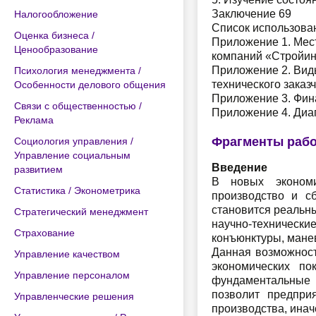
Заключение 69
Налогообложение
Список использова
Оценка бизнеса /
Приложение 1. Мес
Ценообразование
компаний «Стройин
Приложение 2. Вид
Психология менеджмента /
технического заказ
Особенности делового общения
Приложение 3. Фин
Связи с общественностью /
Приложение 4. Диа
Реклама
Фрагменты раб
Социология управления /
Управление социальным
Введение
развитием
В новых экономи
Статистика / Эконометрика
производство и с
становится реальны
Стратегический менеджмент
научно-техничес
Страхование
конъюнктуры, мане
Данная возможност
Управление качеством
экономических по
Управление персоналом
фундаментальные 
позволит предпри
Управленческие решения
производства, инач