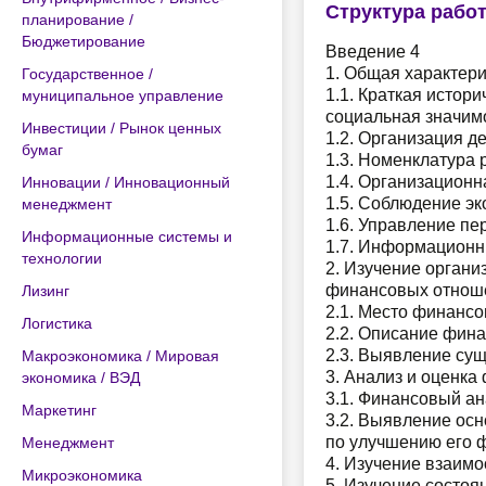
Структура рабо
планирование /
Бюджетирование
Введение 4
1. Общая характери
Государственное /
1.1. Краткая истор
муниципальное управление
социальная значим
Инвестиции / Рынок ценных
1.2. Организация 
бумаг
1.3. Номенклатура 
1.4. Организационн
Инновации / Инновационный
1.5. Соблюдение эк
менеджмент
1.6. Управление п
Информационные системы и
1.7. Информационн
технологии
2. Изучение орган
финансовых отноше
Лизинг
2.1. Место финанс
Логистика
2.2. Описание фин
2.3. Выявление су
Макроэкономика / Мировая
3. Анализ и оценка
экономика / ВЭД
3.1. Финансовый ан
Маркетинг
3.2. Выявление ос
по улучшению его 
Менеджмент
4. Изучение взаимо
Микроэкономика
5. Изучение состоя