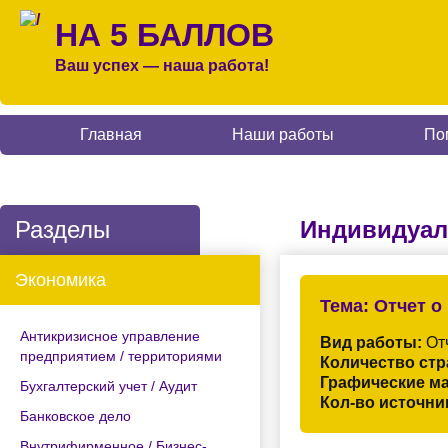
НА 5 БАЛЛОВ
Ваш успех — наша работа!
Главная
Наши работы
По
Разделы
Индивидуал
Экономика
Тема:
Отчет о
Антикризисное управление
Вид работы:
Отч
предприятием / территориями
Количество стр
Графические м
Бухгалтерский учет / Аудит
Кол-во источни
Банковское дело
Внутрифирменное / Бизнес-