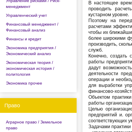
Управление рисками / Риск-
В настоящее врем
менеджмент
проводить расчет
кустарном уровне.
Управленческий учет
Поэтому на перед
Финансовый менеджмент /
расчетами эффектив
Финансовый анализ
чтобы их ближайши
более широкими фу
Финансы и кредит
производить, сколь
Экономика предприятия /
служб.
Экономический анализ
Конечно, создать 
работы предприяти
Экономическая теория /
дадут возможность
экономическая история /
деятельности пред
политология
операции и необхо
Экономика прочее
для выработки уп
финансово-хозяйст
Объектом практики
работы организации
Право
Целью организаци
предприятий и. ор
соответствующих у
Аграрное право / Земельное
Задачами практики
право