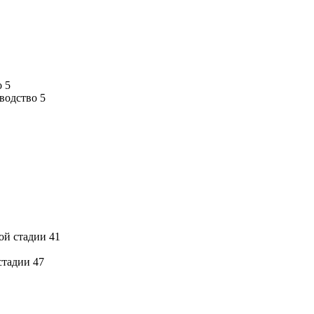
о 5
зводство 5
ой стадии 41
стадии 47