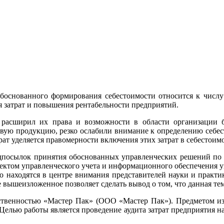
 обоснованного формирования себестоимости относится к числ
я затрат и повышения рентабельности предприятий.
расширил их права и возможности в области организации б
отовую продукцию, резко ослабили внимание к определению себ
ат уделяется правомерности включения этих затрат в себестоимо
редпосылок принятия обоснованных управленческих решений по
пектом управленческого учета и информационного обеспечения у
о находятся в центре внимания представителей науки и практи
е вышеизложенное позволяет сделать вывод о том, что данная те
ственностью «Мастер Пак» (ООО «Мастер Пак»). Предметом изу
. Целью работы является проведение аудита затрат предприятия н