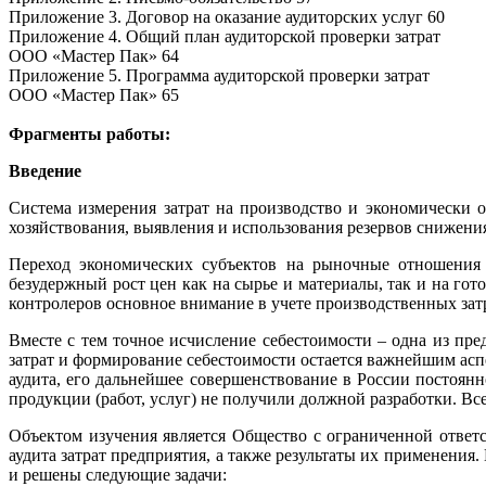
Приложение 3. Договор на оказание аудиторских услуг 60
Приложение 4. Общий план аудиторской проверки затрат
ООО «Мастер Пак» 64
Приложение 5. Программа аудиторской проверки затрат
ООО «Мастер Пак» 65
Фрагменты работы:
Введение
Система измерения затрат на производство и экономически
хозяйствования, выявления и использования резервов снижени
Переход экономических субъектов на рыночные отношения 
безудержный рост цен как на сырье и материалы, так и на г
контролеров основное внимание в учете производственных затр
Вместе с тем точное исчисление себестоимости – одна из п
затрат и формирование себестоимости остается важнейшим ас
аудита, его дальнейшее совершенствование в России постоянн
продукции (работ, услуг) не получили должной разработки. Вс
Объектом изучения является Общество с ограниченной ответ
аудита затрат предприятия, а также результаты их применения
и решены следующие задачи: