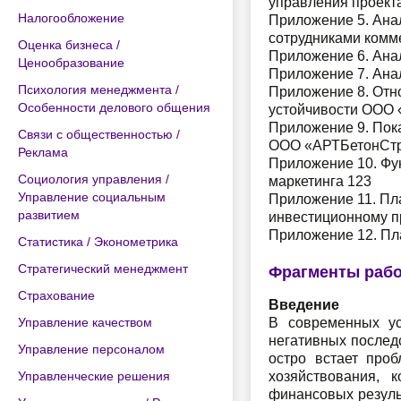
управления проекта
Налогообложение
Приложение 5. Ана
сотрудниками комм
Оценка бизнеса /
Приложение 6. Ана
Ценообразование
Приложение 7. Ана
Психология менеджмента /
Приложение 8. Отн
Особенности делового общения
устойчивости ООО 
Приложение 9. Пок
Связи с общественностью /
ООО «АРТБетонСтр
Реклама
Приложение 10. Фу
Социология управления /
маркетинга 123
Управление социальным
Приложение 11. Пл
развитием
инвестиционному п
Приложение 12. Пл
Статистика / Эконометрика
Стратегический менеджмент
Фрагменты раб
Страхование
Введение
Управление качеством
В современных ус
негативных послед
Управление персоналом
остро встает про
Управленческие решения
хозяйствования, 
финансовых резуль