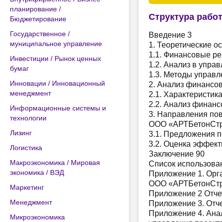
планирование /
Структура рабо
Бюджетирование
Государственное /
Введение 3
муниципальное управление
1. Теоретические 
1.1. Финансовые ре
Инвестиции / Рынок ценных
1.2. Анализ в упр
бумаг
1.3. Методы управ
Инновации / Инновационный
2. Анализ финансо
менеджмент
2.1. Характеристик
2.2. Анализ финанс
Информационные системы и
3. Направления по
технологии
ООО «АРТБетонСтр
Лизинг
3.1. Предложения 
3.2. Оценка эффект
Логистика
Заключение 90
Макроэкономика / Мировая
Список использова
экономика / ВЭД
Приложение 1. Орг
ООО «АРТБетонСтр
Маркетинг
Приложение 2 Отче
Менеджмент
Приложение 3. Отч
Приложение 4. Ана
Микроэкономика