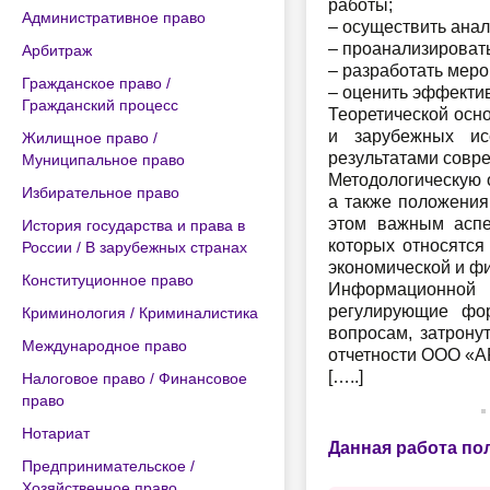
работы;
Административное право
– осуществить ана
– проанализироват
Арбитраж
– разработать мер
Гражданское право /
– оценить эффекти
Гражданский процесс
Теоретической осн
и зарубежных ис
Жилищное право /
результатами совр
Муниципальное право
Методологическую 
Избирательное право
а также положения
этом важным аспе
История государства и права в
которых относятся 
России / В зарубежных странах
экономической и ф
Конституционное право
Информационной 
регулирующие фор
Криминология / Криминалистика
вопросам, затрону
Международное право
отчетности ООО «А
[…..]
Налоговое право / Финансовое
право
Нотариат
Данная работа по
Предпринимательское /
Хозяйственное право