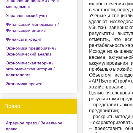
Управление рисками / Риск-
их обеспечения фи
менеджмент
в частности, перед
Управленческий учет
Ученые и специали
уделяют исследов
Финансовый менеджмент /
убытки) завершаю
Финансовый анализ
результаты высту
Финансы и кредит
отметить, что ес
рентабельность ха
Экономика предприятия /
Исходя из вышеизл
Экономический анализ
весьма актуально
Экономическая теория /
аккумулирования 
экономическая история /
прибылью в хозяйс
политология
Объектом исследо
«АРТБетонСтрой»).
Экономика прочее
хозяйствования.
Целью исследован
результатами пред
– представить эко
Право
предприятии;
– раскрыть методи
– охарактеризоват
Аграрное право / Земельное
– представить об
право