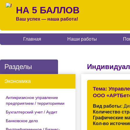
НА 5 БАЛЛОВ
Ваш успех — наша работа!
Главная
Наши работы
По
Разделы
Индивидуал
Экономика
Тема:
Управле
ООО «АРТБет
Антикризисное управление
предприятием / территориями
Вид работы:
Дип
Количество стр
Бухгалтерский учет / Аудит
Графические м
Банковское дело
Кол-во источни
Внутрифирменное / Бизнес-