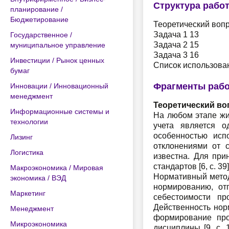
Структура рабо
планирование /
Бюджетирование
Теоретический вопр
Задача 1 13
Государственное /
Задача 2 15
муниципальное управление
Задача 3 16
Инвестиции / Рынок ценных
Список использова
бумаг
Фрагменты раб
Инновации / Инновационный
менеджмент
Теоретический во
Информационные системы и
На любом этапе жи
технологии
учета является о
особенностью исп
Лизинг
отклонениями от с
Логистика
известна. Для при
стандартов [6, с. 39]
Макроэкономика / Мировая
Нормативный метод
экономика / ВЭД
нормированию, отп
Маркетинг
себестоимости пр
Действенность нор
Менеджмент
формирование прои
Микроэкономика
дисциплины [9, с.