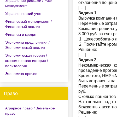
Управление рисками / Риск-
отклонения по цене
менеджмент
[….]
Задача 1.
Управленческий учет
Выручка компании с
Финансовый менеджмент /
Переменные затрат
Финансовый анализ
Компания решила у
8 000 руб. за счет 
Финансы и кредит
Целесообразно 
Экономика предприятия /
Посчитайте кром
Экономический анализ
Решение:
[….]
Экономическая теория /
Задача 2.
экономическая история /
Некоммерческая к
политология
проведение програ
Экономика прочее
Кроме того, НМУ «М
быть истрачены на 
Переменные затраты
руб.
Право
Сколько пациентов
На сколько надо 
бюджетных ассигно
Аграрное право / Земельное
Решение:
право