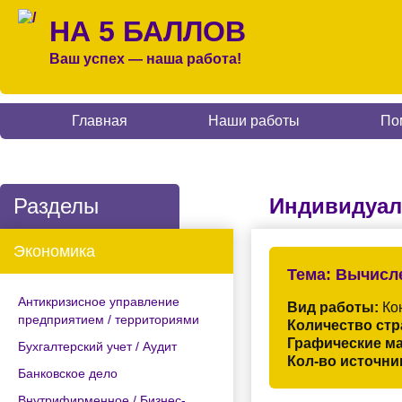
НА 5 БАЛЛОВ
Ваш успех — наша работа!
Главная
Наши работы
По
Разделы
Индивидуал
Экономика
Тема:
Вычисле
Антикризисное управление
Вид работы:
Кон
предприятием / территориями
Количество стр
Графические м
Бухгалтерский учет / Аудит
Кол-во источни
Банковское дело
Внутрифирменное / Бизнес-