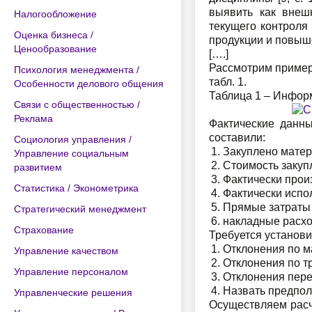
выявить как внеш
Налогообложение
текущего контроля
Оценка бизнеса /
продукции и повыше
Ценообразование
[….]
Рассмотрим пример
Психология менеджмента /
табл. 1.
Особенности делового общения
Таблица 1 – Информ
Связи с общественностью /
Реклама
Фактические данны
составили:
Социология управления /
Закуплено матери
Управление социальным
Стоимость закуп
развитием
Фактически произ
Статистика / Эконометрика
Фактически испо
Прямые затраты т
Стратегический менеджмент
накладные расход
Страхование
Требуется установи
Отклонения по м
Управление качеством
Отклонения по тр
Управление персоналом
Отклонения пере
Назвать предпол
Управленческие решения
Осуществляем расч