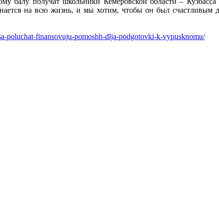
му балу получат школьники Кемеровской области – Кузбасса 
нается на всю жизнь, и мы хотим, чтобы он был счастливым д
ssa-poluchat-finansovuju-pomoshh-dlja-podgotovki-k-vypusknomu/