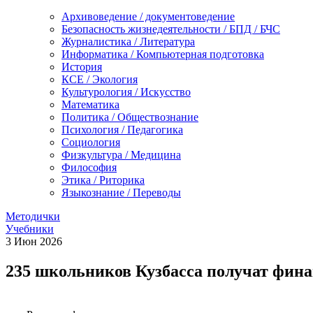
Архивоведение / документоведение
Безопасность жизнедеятельности / БПД / БЧС
Журналистика / Литература
Информатика / Компьютерная подготовка
История
КСЕ / Экология
Культурология / Искусство
Математика
Политика / Обществознание
Психология / Педагогика
Социология
Физкультура / Медицина
Философия
Этика / Риторика
Языкознание / Переводы
Методички
Учебники
3
Июн
2026
235 школьников Кузбасса получат фин