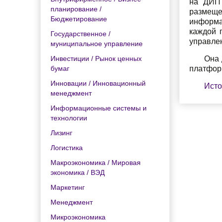
на ДИП 
планирование /
размеще
Бюджетирование
информа
каждой 
Государственное /
управле
муниципальное управление
Инвестиции / Рынок ценных
Она 
бумаг
платфор
Инновации / Инновационный
Исто
менеджмент
Информационные системы и
технологии
Лизинг
Логистика
Макроэкономика / Мировая
экономика / ВЭД
Маркетинг
Менеджмент
Микроэкономика