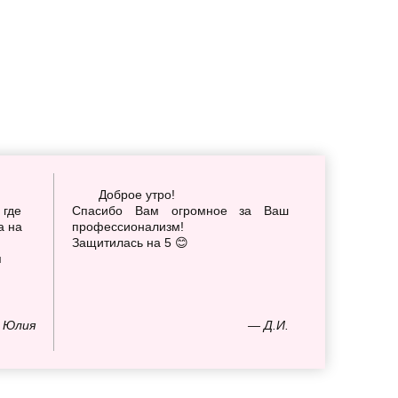
Доброе утро!
 где
Спасибо Вам огромное за Ваш
а на
профессионализм!
Защитилась на 5 😊
я
 Юлия
— Д.И.