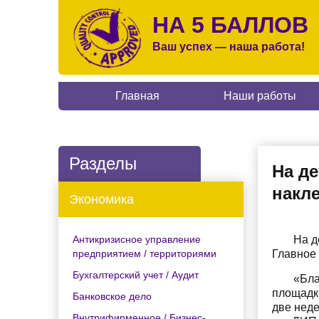
НА 5 БАЛЛОВ
Ваш успех — наша работа!
Главная
Наши работы
Разделы
На д
накле
Экономика
Антикризисное управление
На д
предприятием / территориями
Главное
Бухгалтерский учет / Аудит
«Бла
площадке
Банковское дело
две неде
Внутрифирменное / Бизнес-