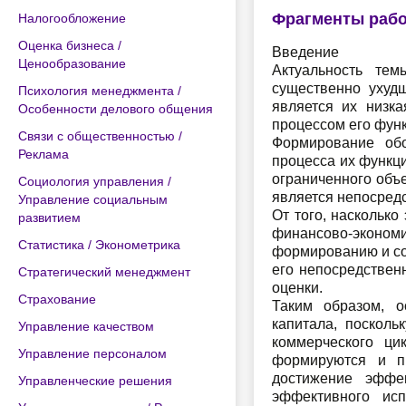
Фрагменты раб
Налогообложение
Оценка бизнеса /
Введение
Ценообразование
Актуальность тем
существенно ухуд
Психология менеджмента /
является их низк
Особенности делового общения
процессом его фун
Связи с общественностью /
Формирование обо
Реклама
процесса их функц
ограниченного объ
Социология управления /
является непосред
Управление социальным
От того, насколько
развитием
финансово-эконо
Статистика / Эконометрика
формированию и со
его непосредствен
Стратегический менеджмент
оценки.
Страхование
Таким образом, о
капитала, посколь
Управление качеством
коммерческого ци
Управление персоналом
формируются и п
достижение эффек
Управленческие решения
эффективного ис