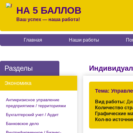
НА 5 БАЛЛОВ
Ваш успех — наша работа!
Главная
Наши работы
По
Разделы
Индивидуал
Экономика
Тема:
Управле
Антикризисное управление
Вид работы:
Дип
предприятием / территориями
Количество стр
Графические м
Бухгалтерский учет / Аудит
Кол-во источни
Банковское дело
Внутрифирменное / Бизнес-