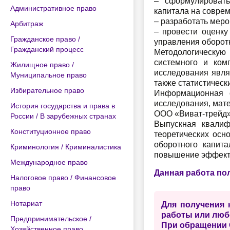
– сформулироват
Административное право
капитала на совре
– разработать мер
Арбитраж
– провести оценк
Гражданское право /
управления оборот
Гражданский процесс
Методологическую 
системного и ком
Жилищное право /
исследования явля
Муниципальное право
также статистическ
Избирательное право
Информационная 
исследования, мат
История государства и права в
ООО «Виват-трейд»
России / В зарубежных странах
Выпускная квалиф
Конституционное право
теоретических осн
оборотного капит
Криминология / Криминалистика
повышение эффекти
Международное право
Данная работа по
Налоговое право / Финансовое
право
Нотариат
Для получения 
работы или люб
Предпринимательское /
При обращении 
Хозяйственное право