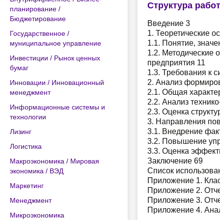
Структура рабо
планирование /
Бюджетирование
Введение 3
1. Теоретические 
Государственное /
1.1. Понятие, знач
муниципальное управление
1.2. Методические
Инвестиции / Рынок ценных
предприятия 11
бумаг
1.3. Требования к 
2. Анализ формиро
Инновации / Инновационный
2.1. Общая характе
менеджмент
2.2. Анализ техник
Информационные системы и
2.3. Оценка структ
технологии
3. Направления по
3.1. Внедрение фак
Лизинг
3.2. Повышение уп
Логистика
3.3. Оценка эффек
Заключение 69
Макроэкономика / Мировая
Список использова
экономика / ВЭД
Приложение 1. Кла
Маркетинг
Приложение 2. Отч
Приложение 3. Отч
Менеджмент
Приложение 4. Ана
Микроэкономика