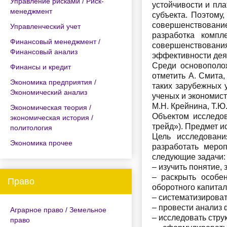
Управление рисками / Риск-
устойчивости и пл
менеджмент
субъекта. Поэтому
совершенствование
Управленческий учет
разработка компл
Финансовый менеджмент /
совершенствования
Финансовый анализ
эффективности деят
Среди основополож
Финансы и кредит
отметить А. Смита
Экономика предприятия /
таких зарубежных у
Экономический анализ
ученых и экономисто
М.Н. Крейнина, Т.Ю
Экономическая теория /
Объектом исследов
экономическая история /
трейд»). Предмет и
политология
Цель исследован
Экономика прочее
разработать меро
следующие задачи:
– изучить понятие,
– раскрыть особе
Право
оборотного капитал
– систематизирова
– провести анализ
Аграрное право / Земельное
– исследовать стру
право